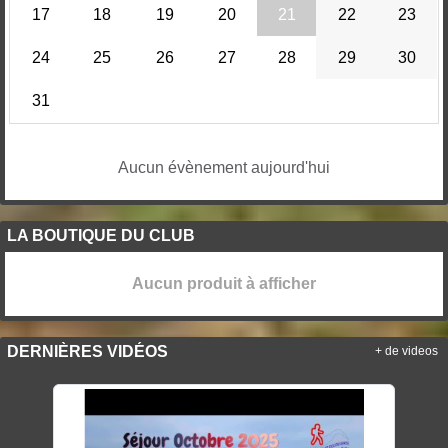
17
18
19
20
21
22
23
24
25
26
27
28
29
30
31
Aucun évènement aujourd'hui
LA BOUTIQUE DU CLUB
Aucun produit à afficher
DERNIÈRES VIDÉOS
+ de videos