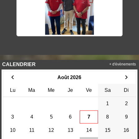
CALENDRIER
+ d'évènements
Août 2026
Lu
Ma
Me
Je
Ve
Sa
Di
1
2
3
4
5
6
7
8
9
10
11
12
13
14
15
16