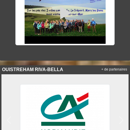
OUISTREHAM RIVA-BELLA
+ de partenaires
Précedent
Suiv