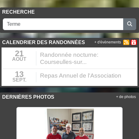
RECHERCHE
CALENDRIER DES RANDONNÉES
+ d'évènements
21
Randonnée nocturne:
AOÛT
Courseulles-sur...
13
Repas Annuel de l'Association
SEPT.
DERNIÈRES PHOTOS
+ de photos