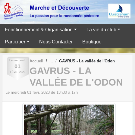
Panneau de gestion des cookies
Fonctionnement & Organisation
La vie du club
Participer
Nous Contacter
Boutique
Le
mercredi
Accueil
GAVRUS - La vallée de l'Odon
01
GAVRUS - LA
FÉVR.
2023
VALLÉE DE L'ODON
Le
mercredi
01
févr.
2023
de 13h30 à 17h