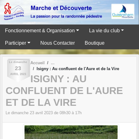
Panneau de gestion des cookies
Fonctionnement & Organisation
La vie du club
Participer
Nous Contacter
Boutique
Le
dimanche
Accueil
23
Isigny : Au confluent de l'Aure et de la Vire
AVRIL
2023
ISIGNY : AU
CONFLUENT DE L'AURE
ET DE LA VIRE
Le
dimanche
23
avril
2023
de 08h30 à 17h