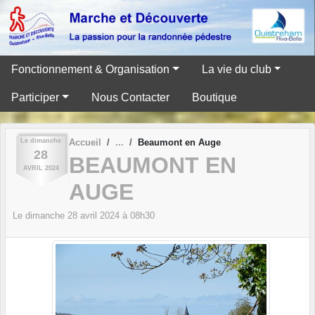
Panneau de gestion des cookies
Fonctionnement & Organisation
La vie du club
Participer
Nous Contacter
Boutique
Le
dimanche
Accueil
Beaumont en Auge
28
BEAUMONT EN
AVRIL
2024
AUGE
Le
dimanche
28
avril
2024
à 08h30