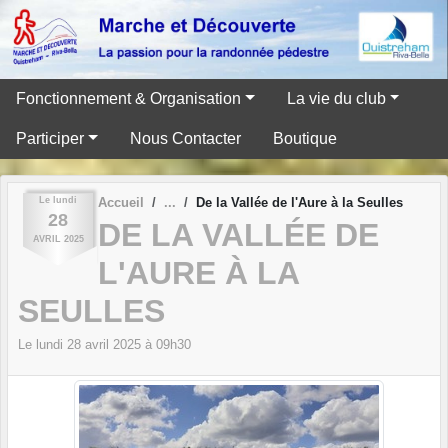
Panneau de gestion des cookies
Fonctionnement & Organisation
La vie du club
Participer
Nous Contacter
Boutique
Le
lundi
Accueil
De la Vallée de l'Aure à la Seulles
28
DE LA VALLÉE DE
AVRIL
2025
L'AURE À LA
SEULLES
Le
lundi
28
avril
2025
à 09h30