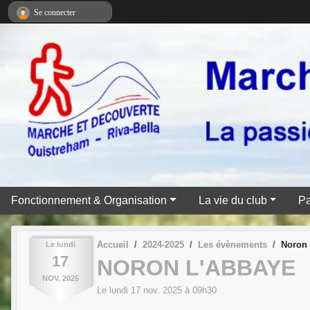
Panneau de gestion des cookies
Se connecter
Fonctionnement & Organisation
La vie du club
Pa
Accueil
2024-2025
Les évènements
Noron 
Le
lundi
17
NORON L'ABBAYE
NOV.
2025
Le
lundi
17
nov.
2025
à 09h30