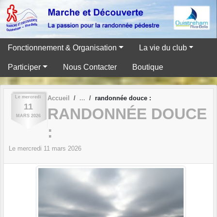
Panneau de gestion des cookies
Fonctionnement & Organisation
La vie du club
Participer
Nous Contacter
Boutique
Le
mercredi
Accueil
randonnée douce :
11
RANDONNÉE DOUCE
MARS
2026
:
Le
mercredi
11
mars
2026