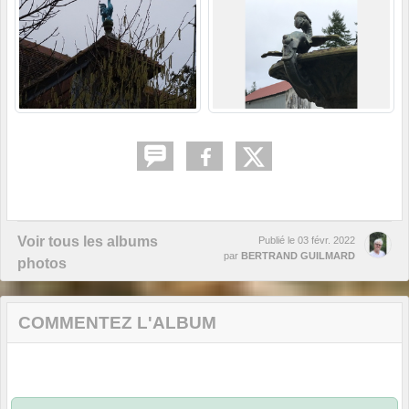
Voir tous les albums
Publié le
03 févr. 2022
par
BERTRAND GUILMARD
photos
COMMENTEZ L'ALBUM