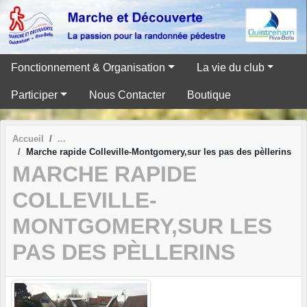
Panneau de gestion des cookies
Fonctionnement & Organisation
La vie du club
Participer
Nous Contacter
Boutique
Accueil
Marche rapide Colleville-Montgomery,sur les pas des pèllerins
MARCHE RAPIDE
COLLEVILLE-
MONTGOMERY,SUR LES
PAS DES PÈLLERINS