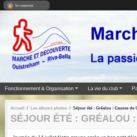
Panneau de gestion des cookies
Se connecter
Fonctionnement & Organisation
La vie du club
Pa
Accueil
Les albums photos
Séjour été : Gréalou : Causse de C
SÉJOUR ÉTÉ : GRÉALOU :