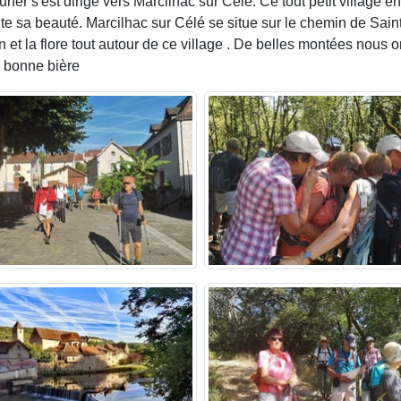
ner s'est dirigé vers Marcilhac sur Célé. Ce tout petit village 
ute sa beauté. Marcilhac sur Célé se situe sur le chemin de Sa
on et la flore tout autour de ce village . De belles montées nous
e bonne bière