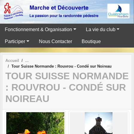
Panneau de gestion des cookies
Fonctionnement & Organisation
La vie du club
Participer
Nous Contacter
Boutique
Accueil
Tour Suisse Normande : Rouvrou - Condé sur Noireau
TOUR SUISSE NORMANDE
: ROUVROU - CONDÉ SUR
NOIREAU